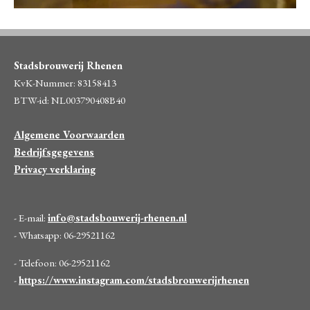
Stadsbrouwerij Rhenen
KvK-Nummer: 83158413
BTW-id: NL003790408B40
Algemene Voorwaarden
Bedrijfsgegevens
Privacy verklaring
- E-mail:
info@stadsbouwerij-rhenen.nl
- Whatsapp: 06-29521162
- Telefoon: 06-29521162
-
https://www.instagram.com/stadsbrouwerijrhenen