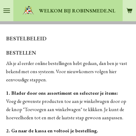
Ga
WELKOM BIJ ROBINSMEDE.NL
direct
naar
de
BESTELBELEID
hoofdinhoud
BESTELLEN
Als je al eerder online bestellingen hebt gedaan, dan ben je vast
bekend met ons systeem. Voor nieuwkomers volgen hier
eenvoudige stappen.
1. Blader door ons assortiment en selecteer je items:
Voeg de gewenste producten toe aan je winkelwagen door op
de knop "Toevoegen aan winkelwagen" te klikken. Je kunt de
hoeveelheden tot en met de laatste stap gewoon aanpassen.
2. Ga naar de kassa en voltooi je bestelling.